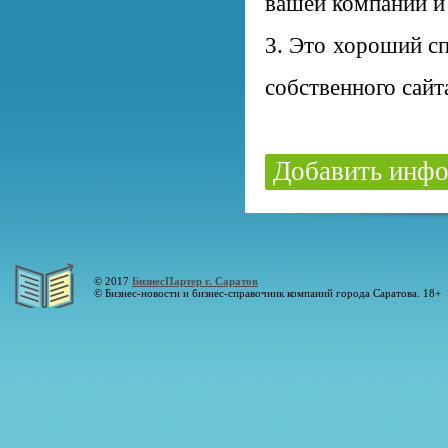
вашей компании и
3. Это хороший сп
собственного сайт
Добавить инфо
© 2017
БизнесПартер г. Саратов
© Бизнес-новости и бизнес-справочник компаний города Саратова. 18+