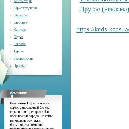
Компьютеры
Другое (Реклама
Юриспруденция
Общество
Здоровье
https://keds-keds.l
Культура
Отдых
Реклама
Туризм
Безопасность
Природа
Компании:
Компании Саратова
– это
структурированный бизнес-
справочник предприятий и
организаций города. На сайте
размещены контакты
большинства компаний,