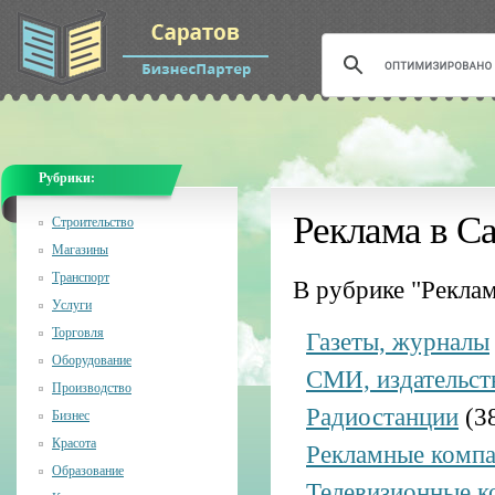
Рубрики:
Реклама в С
Строительство
Магазины
Транспорт
В рубрике "Рекла
Услуги
Торговля
Газеты, журналы
Оборудование
СМИ, издательст
Производство
Радиостанции
(3
Бизнес
Красота
Рекламные комп
Образование
Телевизионные к